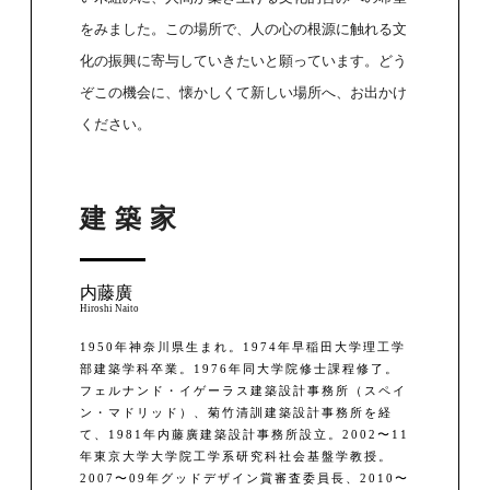
をみました。この場所で、人の心の根源に触れる文
化の振興に寄与していきたいと願っています。どう
ぞこの機会に、懐かしくて新しい場所へ、お出かけ
ください。
建築家
内藤廣
Hiroshi Naito
1950年神奈川県生まれ。1974年早稲田大学理工学
部建築学科卒業。1976年同大学院修士課程修了。
フェルナンド・イゲーラス建築設計事務所（スペイ
ン・マドリッド）、菊竹清訓建築設計事務所を経
て、1981年内藤廣建築設計事務所設立。2002〜11
年東京大学大学院工学系研究科社会基盤学教授。
2007〜09年グッドデザイン賞審査委員長、2010〜