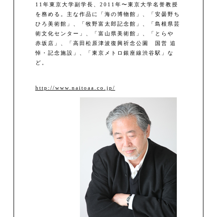
11年東京大学副学長、2011年〜東京大学名誉教授
を務める。主な作品に「海の博物館」、「安曇野ち
ひろ美術館」、「牧野富太郎記念館」、「島根県芸
術文化センター」、「富山県美術館」、「とらや
赤坂店」、「高田松原津波復興祈念公園 国営 追
悼・記念施設」、「東京メトロ銀座線渋谷駅」な
ど。
http://www.naitoaa.co.jp/